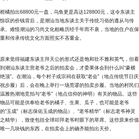
柑橘拍出68800元一盘，乌鱼更是高达128800元，这令东谈主
惊叹的价钱背后，是潮汕当地东谈主关于传统习俗的遵从与传
承。难怪潮汕的习尚文化粗略历经千年而不衰，当地的住户在保
重和传承传统文化方面照实不吝重金。
原来觉得福建东谈主拜天公的形式还是饱和壮不雅和英气，但看
到潮汕东谈主营老爷之后的拍卖会，才委果体会到什么叫“豪横
绝顶”。在潮汕，每个村子或宗祠在获取“老会”（地点传统节日庆
祝步履）后，会在晚上举行一场荒谬的拍卖步履。当地的村民们
温雅热潮地竞拍与“老爷”（地点信仰的神明）有关的物品。这些
物品可能是供奉给老爷的橘子、生果、瓜子，也可能是老爷
的“玉成”（标志保佑玉成的物品）、“老爷精华”（标志老爷神灵
之精华），致使包括全球叩拜老爷时眼下的草席。这些原来价值
唯一几块钱的东西，在拍卖会上的确齐能拍出天价。