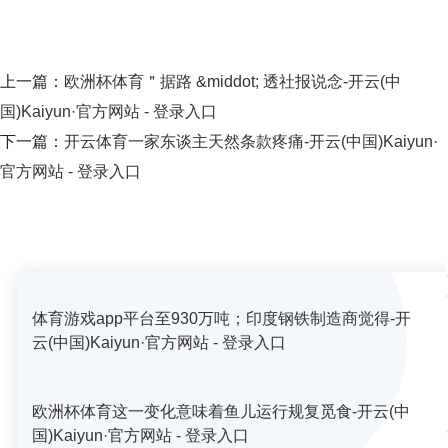
上一篇：
欧洲杯体育＂据路 &middot; 透社报说念-开云(中
国)Kaiyun·官方网站 - 登录入口
下一篇：
开云体育一家东谈主天然条款疼痛-开云(中国)Kaiyun·
官方网站 - 登录入口
体育游戏app平台至930万吨；印度钢铁制造商觉得-开
云(中国)Kaiyun·官方网站 - 登录入口
欧洲杯体育这一变化意味着鱼儿运行规复觅食-开云(中
国)Kaiyun·官方网站 - 登录入口