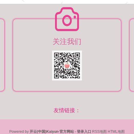
关注我们
友情链接：
Powered by
开云(中国)Kaiyun·官方网站 - 登录入口
RSS地图
HTML地图