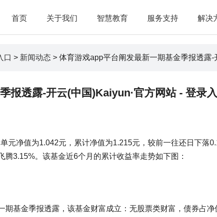
首页
关于我们
智慧教育
服务支持
解决
录入口
>
新闻动态
> 体育游戏app平台阐发最新一期基金季报透露-开云(
透露-开云(中国)Kaiyun·官方网站 - 登录
净值为1.042元，累计净值为1.215元，较前一往还日下落0.
1年飞腾3.15%。该基金近6个月的累计收益率走势如下图：
期基金季报透露，该基金财富成立：无股票类财富，债券占净值比1