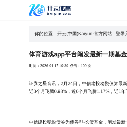
你的位置：
开云(中国)Kaiyun·官方网站 - 登
体育游戏app平台阐发最新一期基金季报
时间：2026-04-17 10:39
点击：109 次
证券之星音讯，2月24日，中信建投稳悦债券最新单元
近3个月飞腾0.98%，近6个月飞腾1.17%，近
中信建投稳悦债券为债券型-长债基金，阐发最新一