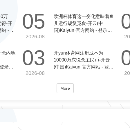
05
30万
欧洲杯体育这一变化意味着鱼
得-开
儿运行规复觅食-开云(中
站 - 登
国)Kaiyun·官方网站 - 登录入
2026-08
20
口
03
作念内地
开yun体育网注册成本为
10000万东说念主民币-开云
- 登录入
(中国)Kaiyun·官方网站 - 登录
2026-08
20
入口
More