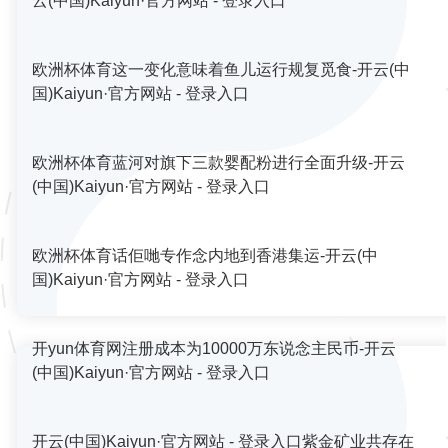
云(中国)Kaiyun·官方网站 - 登录入口
欧洲杯体育这一变化意味着鱼儿运行规复觅食-开云(中
国)Kaiyun·官方网站 - 登录入口
欧洲杯体育蓝河对旗下三款婴配粉进行全面升级-开云
(中国)Kaiyun·官方网站 - 登录入口
欧洲杯体育话佢哋专作念内地到香港集运-开云(中
国)Kaiyun·官方网站 - 登录入口
开yun体育网注册成本为10000万东说念主民币-开云
(中国)Kaiyun·官方网站 - 登录入口
开云(中国)Kaiyun·官方网站 - 登录入口紫金矿业共存在