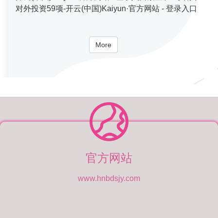
对外投资59项-开云(中国)Kaiyun·官方网站 - 登录入口
More
官方网站
www.hnbdsjy.com