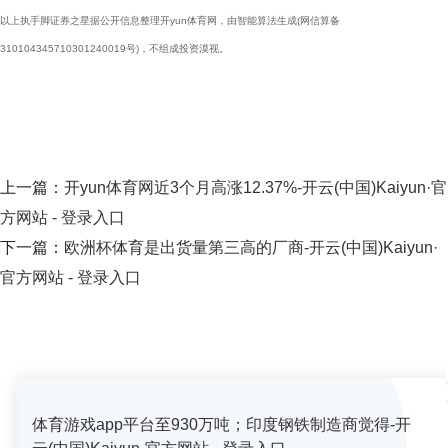
以上执手脚证券之星据公开信息整理开yun体育网，由智能算法生成(网信算备
310104345710301240019号)，不组成投资漠视。
上一篇：
开yun体育网近3个月高涨12.37%-开云(中国)Kaiyun·官
方网站 - 登录入口
下一篇：
欧洲杯体育是出货量第三高的厂商-开云(中国)Kaiyun·
官方网站 - 登录入口
体育游戏app平台至930万吨；印度钢铁制造商觉得-开