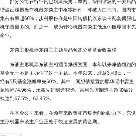
部分公司在行业内已崭露头角，举例，绿的谐波的主要居品
谐波延缓器当作机器东谈主中枢零部件，冲破入口把持、国内市
集占有率超60%；步科股份亦是中国转移机器东谈主配套伺服电
机销量最多的厂商之一，成为转移机器东谈主低压伺服界限率先
企业。
东谈主形机器东谈主主题居品领跑公募基金收益榜
东谈主形机器东谈主相通引爆投资圈，本年以来净值领跑的
基金无一不是主办住了这一主题。本年以来，肆意3月6日，一
经有5只基金涨幅率先60%。其中，闫想倩措置的鹏华碳中庸主
题涨幅74.96%，永赢先进制造智选、吉利先进制造主题涨幅分
袂达到67.5%、63.45%。
在基金公司来看，在频年来政策和市集无间的助力下，东谈
主形机器东谈主产业正处于快速发展的黄金期。