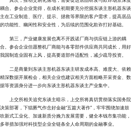
其次，推动交易化落地，需要促进居品研发与欺诈场景深度
耦合。参会企业觉得，在成长初期要充分挖掘东谈主形机器东谈
主在工业制造、医疗、提示、拯救等界限的客户需求，提高居品
的功能性、幽闲性和安全性，为后续的范围化欺诈打好基础。
第三，产业健康发展也离不开践诺厂商与供应链上游的耦
合。参会企业但愿整机厂商能与各零部件供应商共同成长，用好
我国制造业固有上风，提高要道部件适配性，减少疏导投资。
二是商量到东谈主形机器东谈主研发成本高、难度大、依赖
精深数据开展检会，相关企业也建议相关方面粗略开采资金、数
据等资源身分进一步向东谈主形机器东谈主产业集中。
上交所相关追究东谈主暗示，上交所将真切贯彻落实国务院
决策部署，下猖厥气作念好金融“五篇大著作”，牢牢围绕加速鼓
吹新式工业化、加速新质分娩力发展需要，健全本钱市集功能，
多举措加强对科技型企业全链条全人命周期的金融事业。