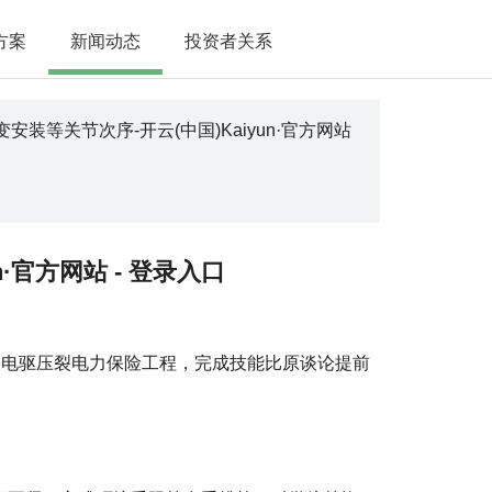
方案
新闻动态
投资者关系
装等关节次序-开云(中国)Kaiyun·官方网站
官方网站 - 登录入口
岩油电驱压裂电力保险工程，完成技能比原谈论提前