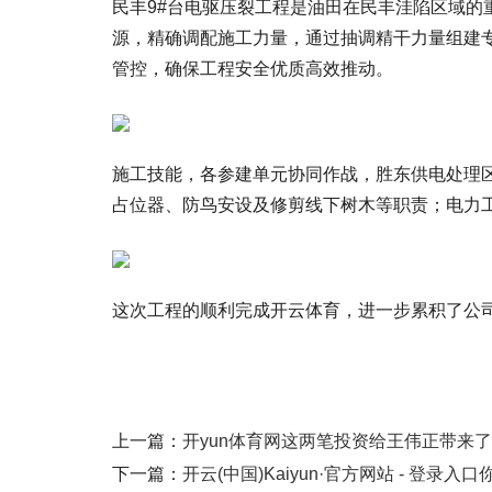
民丰9#台电驱压裂工程是油田在民丰洼陷区域的
源，精确调配施工力量，通过抽调精干力量组建
管控，确保工程安全优质高效推动。
施工技能，各参建单元协同作战，胜东供电处理区
占位器、防鸟安设及修剪线下树木等职责；电力
这次工程的顺利完成开云体育，进一步累积了公
上一篇：
开yun体育网这两笔投资给王伟正带来了计议1
下一篇：
开云(中国)Kaiyun·官方网站 - 登录入