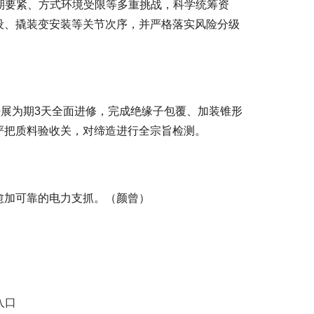
工期要紧、方式环境受限等多重挑战，科学统筹资
设、撬装变安装等关节次序，并严格落实风险分级
开展为期3天全面进修，完成绝缘子包覆、加装锥形
严把质料验收关，对缔造进行全宗旨检测。
愈加可靠的电力支抓。（颜曾）
入口