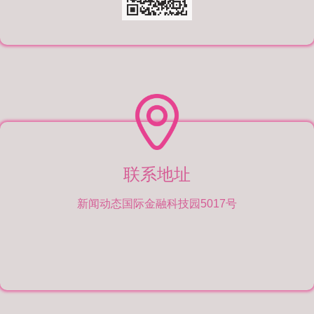
联系地址
新闻动态国际金融科技园5017号