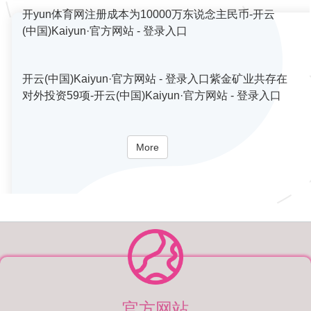
开yun体育网注册成本为10000万东说念主民币-开云
(中国)Kaiyun·官方网站 - 登录入口
开云(中国)Kaiyun·官方网站 - 登录入口紫金矿业共存在
对外投资59项-开云(中国)Kaiyun·官方网站 - 登录入口
More
官方网站