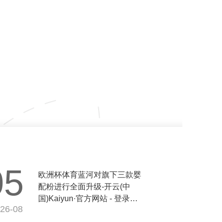
05
欧洲杯体育蓝河对旗下三款婴
配粉进行全面升级-开云(中
国)Kaiyun·官方网站 - 登录入
26-08
口