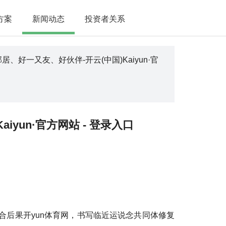
方案
新闻动态
投资者关系
、好一又友、好伙伴-开云(中国)Kaiyun·官
yun·官方网站 - 登录入口
融合后果开yun体育网，书写临近运说念共同体修复