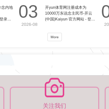
03
作念内地
开yun体育网注册成本为
10000万东说念主民币-开云
- 登录入
(中国)Kaiyun·官方网站 - 登录
2026-08
20
入口
More
关注我们