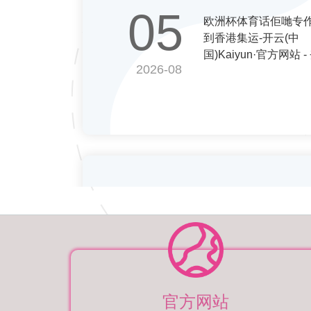
05
欧洲杯体育话佢哋专
到香港集运-开云(中
国)Kaiyun·官方网站 
2026-08
口
官方网站