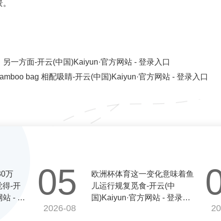
景。
面-开云(中国)Kaiyun·官方网站 - 登录入口
amboo bag 相配吸睛-开云(中国)Kaiyun·官方网站 - 登录入口
05
30万
欧洲杯体育这一变化意味着鱼
得-开
儿运行规复觅食-开云(中
站 - 登
国)Kaiyun·官方网站 - 登录入
2026-08
20
口