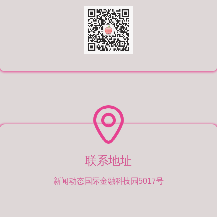
联系地址
新闻动态国际金融科技园5017号