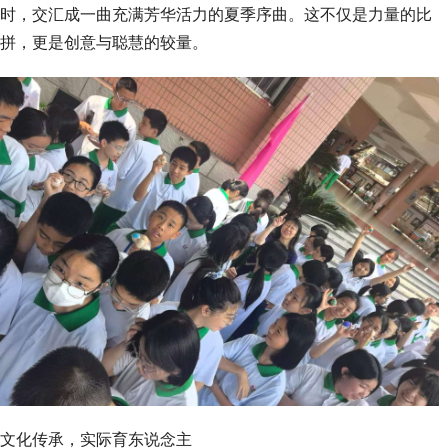
时，交汇成一曲充满芳华活力的夏季序曲。这不仅是力量的比
拼，更是创意与聪慧的较量。
文化传承，实际育东说念主