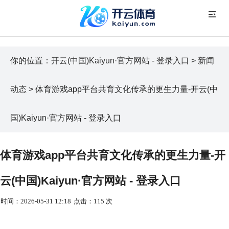
你的位置：
开云(中国)Kaiyun·官方网站 - 登录入口
>
新闻
动态
> 体育游戏app平台共育文化传承的更生力量-开云(中
国)Kaiyun·官方网站 - 登录入口
体育游戏app平台共育文化传承的更生力量-开
云(中国)Kaiyun·官方网站 - 登录入口
时间：2026-05-31 12:18
点击：115 次