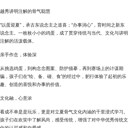
越秀讲明注解的骨气聪慧
“以蛋迎夏”，承古东说念主之道喜；“办事润心”，育时间之新东
说念主。一枚枚小小的鸡蛋，成了贯穿传统与当代、文化与讲明
注解的活泼载体。
亲手作念，体验深
从挑选鸡蛋，到构念念图案、防护描摹，再到赛场上的计谋期
骗，孩子们在“绘、备、碰、食”的经过中，躬行体验了起初的乐
趣、创造的喜悦和办事的价值。
文化融，心意浓
看成不单是是玩乐，更是对立夏骨气文化内涵的千里浸式学习。
孩子们在欢笑中了解风尚，感受传统，增强了对中华优秀传统文
化的认可感和自爱感。