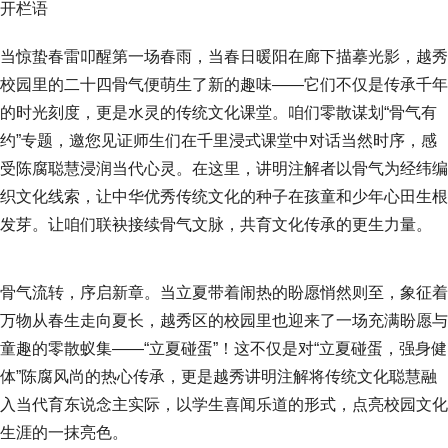
开栏语
当惊蛰春雷叩醒第一场春雨，当春日暖阳在廊下描摹光影，越秀
校园里的二十四骨气便萌生了新的趣味——它们不仅是传承千年
的时光刻度，更是水灵的传统文化课堂。咱们零散谋划“骨气有
约”专题，邀您见证师生们在千里浸式课堂中对话当然时序，感
受陈腐聪慧浸润当代心灵。在这里，讲明注解者以骨气为经纬编
织文化线索，让中华优秀传统文化的种子在孩童和少年心田生根
发芽。让咱们联袂接续骨气文脉，共育文化传承的更生力量。
骨气流转，序启新章。当立夏带着闹热的盼愿悄然则至，象征着
万物从春生走向夏长，越秀区的校园里也迎来了一场充满盼愿与
童趣的零散蚁集——“立夏碰蛋”！这不仅是对“立夏碰蛋，强身健
体”陈腐风尚的热心传承，更是越秀讲明注解将传统文化聪慧融
入当代育东说念主实际，以学生喜闻乐道的形式，点亮校园文化
生涯的一抹亮色。