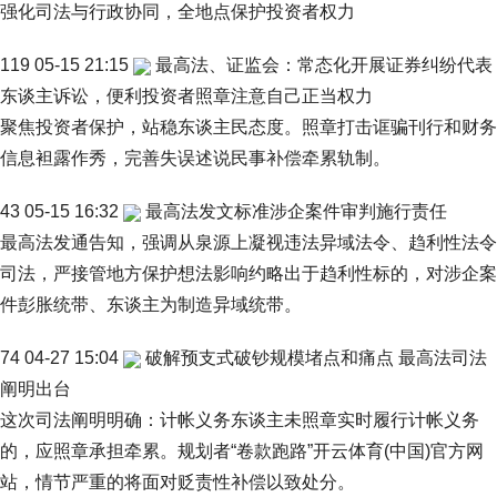
强化司法与行政协同，全地点保护投资者权力
119 05-15 21:15
最高法、证监会：常态化开展证券纠纷代表
东谈主诉讼，便利投资者照章注意自己正当权力
聚焦投资者保护，站稳东谈主民态度。照章打击诓骗刊行和财务
信息袒露作秀，完善失误述说民事补偿牵累轨制。
43 05-15 16:32
最高法发文标准涉企案件审判施行责任
最高法发通告知，强调从泉源上凝视违法异域法令、趋利性法令
司法，严接管地方保护想法影响约略出于趋利性标的，对涉企案
件彭胀统带、东谈主为制造异域统带。
74 04-27 15:04
破解预支式破钞规模堵点和痛点 最高法司法
阐明出台
这次司法阐明明确：计帐义务东谈主未照章实时履行计帐义务
的，应照章承担牵累。规划者“卷款跑路”开云体育(中国)官方网
站，情节严重的将面对贬责性补偿以致处分。