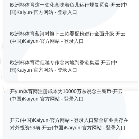
欧洲杯体育这一变化意味着鱼儿运行规复觅食-开云(中
国)Kaiyun·官方网站 - 登录入口
欧洲杯体育蓝河对旗下三款婴配粉进行全面升级-开云
(中国)Kaiyun·官方网站 - 登录入口
欧洲杯体育话佢哋专作念内地到香港集运-开云(中
国)Kaiyun·官方网站 - 登录入口
开yun体育网注册成本为10000万东说念主民币-开云
(中国)Kaiyun·官方网站 - 登录入口
开云(中国)Kaiyun·官方网站 - 登录入口紫金矿业共存在
对外投资59项-开云(中国)Kaiyun·官方网站 - 登录入口