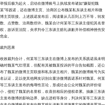
举报后极为起火，启动在微博账号上执续发布诸如“嫌疑犯魏
某”等践诺，还在微博主页、洽商区公布魏某私东谈主相片和微
博主页联接。上述践诺发布后，阅读量从几百到上万不等，转发
数、点赞数、洽商数些许。魏某合计何某等三东谈主侵犯其名誉
权，故诉至法院，央求判令三东谈主赔礼谈歉并补偿精神挫伤安
危金。
裁判恶果
收效裁判合计，何某等三东谈主在微博上发布的关系践诺虽未明
确对魏某气壮理直，但配有其被魏某投诉的平台告知截图，还公
布了魏某的微博主页联接和私东谈主相片。魏某的微博账号为实
名认证，足以使其他网友识别出案涉微博践诺系针对魏某。何某
等三东谈主发布的侮辱性言论，形成社会公众对魏某的评价缩
小，侵犯了魏某的名誉权，欢喜担相应的侵权牵累。抽象三东谈
主发布微博的影响边界、缺点进程等身分，判决何某等三东谈主
在各自微博账号发布向魏某赔礼谈歉及澄澈事实的微博并置顶一