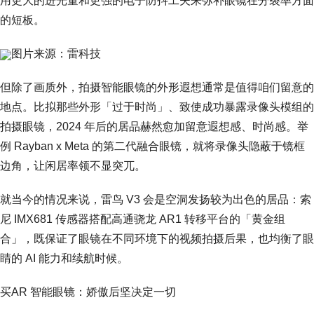
用更大的进光量和更强的电子防抖工夫来弥补眼镜在分裂率方面
的短板。
图片来源：雷科技
但除了画质外，拍摄智能眼镜的外形遐想通常是值得咱们留意的
地点。比拟那些外形「过于时尚」、致使成功暴露录像头模组的
拍摄眼镜，2024 年后的居品赫然愈加留意遐想感、时尚感。举
例 Rayban x Meta 的第二代融合眼镜，就将录像头隐蔽于镜框
边角，让闲居率领不显突兀。
就当今的情况来说，雷鸟 V3 会是空洞发扬较为出色的居品：索
尼 IMX681 传感器搭配高通骁龙 AR1 转移平台的「黄金组
合」，既保证了眼镜在不同环境下的视频拍摄后果，也均衡了眼
睛的 AI 能力和续航时候。
买AR 智能眼镜：娇傲后坚决定一切