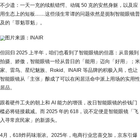
不少遗：一天一充的续航错愕、动辄 50 克的安然身躯，以及应
用生态上的短板……这些须生常谭的问题依然是扼制智能眼镜普
及的「罪魁罪魁」。
图片来源：INAIR
但回归 2025 上半年，咱们也看到了智能眼镜的但愿：从音频到
拍摄、娇傲，智能眼镜一经从昔日的「能用」迈向「好用」；米
家、雷鸟、星纪魅族、Rokid、INAIR 等品牌的积极入局，也让
智能眼镜从「主张」酿成了可以在闲居活命中派上用场的实用性
居品。
跟着硬件工夫的朝上和 AI 能力的增强，改日智能眼镜的价钱门
槛必将链接裁减。而 2025 年的 618，说不定便是智能眼镜「飞
入寻常庶民家」的新源头。
4月，618炸药味渐浓。2025年，电商行业悲喜交加，京东引爆