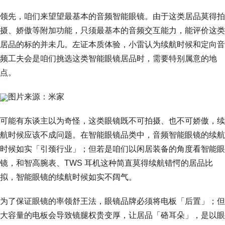
领先，咱们来望望最基本的音频智能眼镜。由于这类居品莫得拍
摄、娇傲等附加功能，只须最基本的音频交互能力，能评价这类
居品的标的并未几。左证本质体验，小雷认为续航时候和定向音
频工夫会是咱们挑选这类智能眼镜居品时，需要特别属意的地
点。
图片来源：米家
可能有东谈主以为奇怪，这类眼镜既不可拍摄、也不可娇傲，续
航时候应该不成问题。在智能眼镜品类中，音频智能眼镜的续航
时候如实「引颈行业」；但若是咱们以闲居装备的角度看智能眼
镜，和智高腕表、TWS 耳机这种简直莫得续航错愕的居品比
拟，智能眼镜的续航时候如实不阔气。
为了保证眼镜的率领舒王法，眼镜品牌必须将电板「后置」；但
大容量的电板会导致镜腿权贵变厚，让居品「硌耳朵」，是以眼