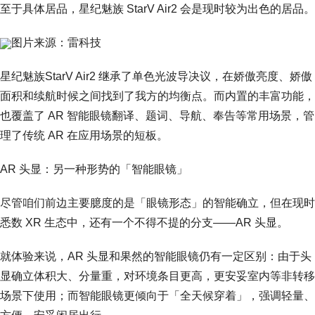
至于具体居品，星纪魅族 StarV Air2 会是现时较为出色的居品。
图片来源：雷科技
星纪魅族StarV Air2 继承了单色光波导决议，在娇傲亮度、娇傲
面积和续航时候之间找到了我方的均衡点。而内置的丰富功能，
也覆盖了 AR 智能眼镜翻译、题词、导航、奉告等常用场景，管
理了传统 AR 在应用场景的短板。
AR 头显：另一种形势的「智能眼镜」
尽管咱们前边主要臆度的是「眼镜形态」的智能确立，但在现时
悉数 XR 生态中，还有一个不得不提的分支——AR 头显。
就体验来说，AR 头显和果然的智能眼镜仍有一定区别：由于头
显确立体积大、分量重，对环境条目更高，更安妥室内等非转移
场景下使用；而智能眼镜更倾向于「全天候穿着」，强调轻量、