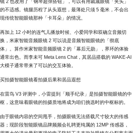
镜 2 也改用了「钢琴超弹搭钮」，可以有用裁减眼镜「夹头」
的不适感。镜腿历程了从头遐想，最薄处只须 5 毫米，不会出
现传统智能眼镜那种「卡耳朵」的情况。
再加上 12 小时的连气儿播放时候、小爱同学和双确立音频切
换，米家智能音频眼镜 2 可以说是音频智能眼镜的「彻底
体」。算作米家智能音频眼镜 2 的「幕后元勋」，界环的体验
通常出色。而李未可 Meta Lens Chat，其居品搭载的 WAKE-AI
大模子通常带来了可以的交互体验。
买拍摄智能眼镜看拍摄后果和居品遐想
在雷鸟 V3 评测中，小雷提到「顺手纪录」是拍摄智能眼镜的中
枢，这意味着眼镜的拍摄质地将成为咱们挑选时的中枢标的。
由于眼镜内容的空间甩手，拍摄眼镜无法搭载尺寸较大的传感
器；现阶段智能眼镜品牌频频会礼聘更纯属的 12MP 传感器，