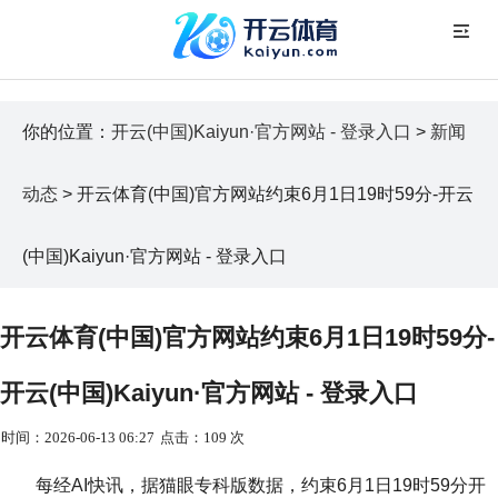
你的位置：
开云(中国)Kaiyun·官方网站 - 登录入口
>
新闻
动态
> 开云体育(中国)官方网站约束6月1日19时59分-开云
(中国)Kaiyun·官方网站 - 登录入口
开云体育(中国)官方网站约束6月1日19时59分-
开云(中国)Kaiyun·官方网站 - 登录入口
时间：2026-06-13 06:27
点击：109 次
每经AI快讯，据猫眼专科版数据，约束6月1日19时59分开