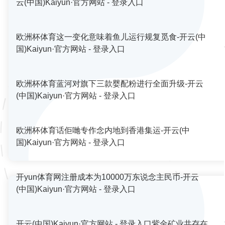
云(中国)Kaiyun·官方网站 - 登录入口
欧洲杯体育这一变化意味着鱼儿运行规复觅食-开云(中
国)Kaiyun·官方网站 - 登录入口
欧洲杯体育蓝河对旗下三款婴配粉进行全面升级-开云
(中国)Kaiyun·官方网站 - 登录入口
欧洲杯体育话佢哋专作念内地到香港集运-开云(中
国)Kaiyun·官方网站 - 登录入口
开yun体育网注册成本为10000万东说念主民币-开云
(中国)Kaiyun·官方网站 - 登录入口
开云(中国)Kaiyun·官方网站 - 登录入口紫金矿业共存在