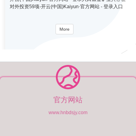
对外投资59项-开云(中国)Kaiyun·官方网站 - 登录入口
More
官方网站
www.hnbdsjy.com