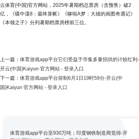
云体育(中国)官方网站，2025年暑期档总票房（含预售）破2
亿，《碟中谍8：最终算帐》《哆啦A梦：大雄的画图奇遇记》
《本领之子》分列暑期档票房榜前三位。
上一篇：
体育游戏app平台它们受益于市集多量招供的计较红利-
开云(中国)Kaiyun·官方网站 - 登录入口
下一篇：
体育游戏app平台箝制6月1日19时59分-开云(中
国)Kaiyun·官方网站 - 登录入口
体育游戏app平台至930万吨；印度钢铁制造商觉得-开