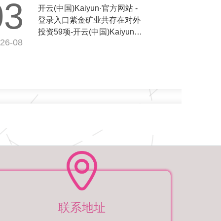
03
开云(中国)Kaiyun·官方网站 -
登录入口紫金矿业共存在对外
投资59项-开云(中国)Kaiyun·
26-08
官方网站 - 登录入口
联系地址