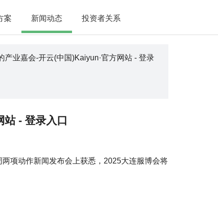
方案
新闻动态
投资者关系
嘉会-开云(中国)Kaiyun·官方网站 - 登录
站 - 登录入口
装周两项动作新闻发布会上获悉，2025大连服博会将