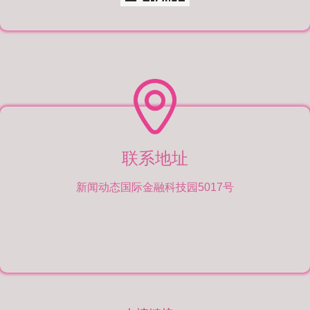
联系地址
新闻动态国际金融科技园5017号