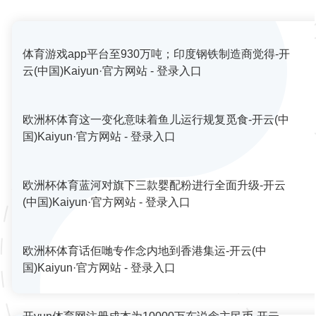
体育游戏app平台至930万吨；印度钢铁制造商觉得-开
云(中国)Kaiyun·官方网站 - 登录入口
欧洲杯体育这一变化意味着鱼儿运行规复觅食-开云(中
国)Kaiyun·官方网站 - 登录入口
欧洲杯体育蓝河对旗下三款婴配粉进行全面升级-开云
(中国)Kaiyun·官方网站 - 登录入口
欧洲杯体育话佢哋专作念内地到香港集运-开云(中
国)Kaiyun·官方网站 - 登录入口