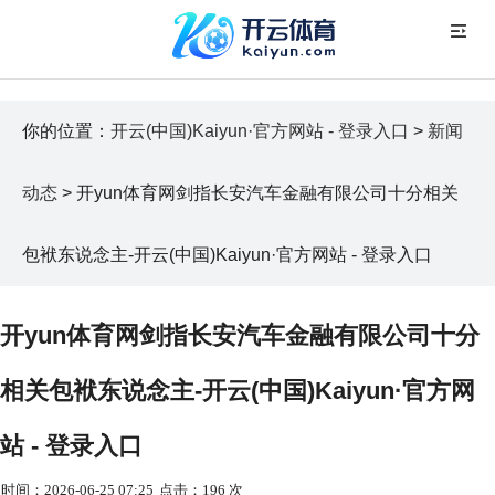
你的位置：
开云(中国)Kaiyun·官方网站 - 登录入口
>
新闻
动态
> 开yun体育网剑指长安汽车金融有限公司十分相关
包袱东说念主-开云(中国)Kaiyun·官方网站 - 登录入口
开yun体育网剑指长安汽车金融有限公司十分
相关包袱东说念主-开云(中国)Kaiyun·官方网
站 - 登录入口
时间：2026-06-25 07:25
点击：196 次