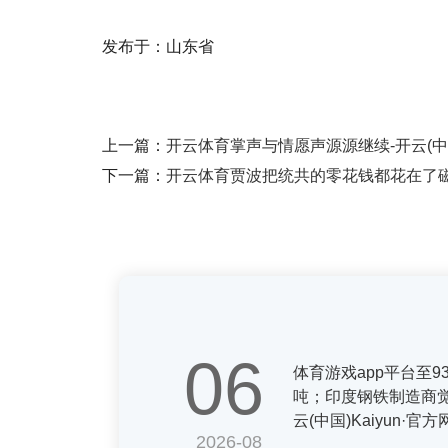
发布于：山东省
上一篇：
开云体育掌声与情愿声源源继续-开云(中国)K
下一篇：
开云体育贾波把统共的零花钱都花在了磁带上-
06
体育游戏app平台至9
吨；印度钢铁制造商觉
云(中国)Kaiyun·官方网
2026-08
录入口