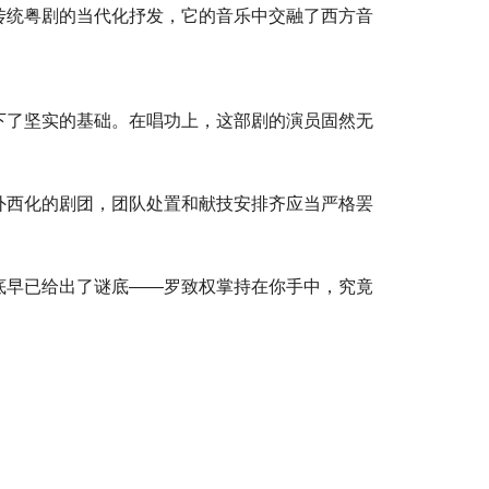
传统粤剧的当代化抒发，它的音乐中交融了西方音
下了坚实的基础。在唱功上，这部剧的演员固然无
外西化的剧团，团队处置和献技安排齐应当严格罢
底早已给出了谜底——罗致权掌持在你手中，究竟