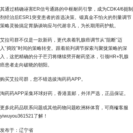
其通过精确诬害ER信号通路的中枢耐药引擎，成为CDK4/6扼制
剂经治后ESR1突变患者的首选决策。锻真金不怕火的剂量调节
策略灵验搞定胃肠谈响应与代谢非凡，为长期用药护航。
艾拉司群不仅是一款新药，更代表着乳腺癌调节从"阻断"迈
入"捣毁"时间的策略转变。跟着前列调节探索与聚拢策略的深
入，这把精确的分子芒刃将继续劈开耐药坚冰，引颈HR+乳腺
癌患者走向破晓的朝阳。
购买艾拉司群，您不错选拔淘药药APP。
淘药药APP采集环球好药，香港直邮，外洋严选，正品保证。
更多此药品联系问题或其他药物问题欧洲杯体育，可商榷客服
yiwuyou361521了解！
发布于：辽宁省