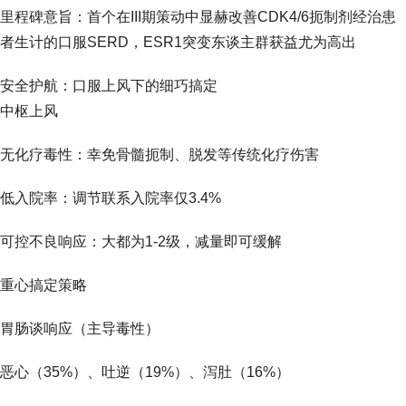
里程碑意旨：首个在III期策动中显赫改善CDK4/6扼制剂经治患
者生计的口服SERD，ESR1突变东谈主群获益尤为高出
安全护航：口服上风下的细巧搞定
中枢上风
无化疗毒性：幸免骨髓扼制、脱发等传统化疗伤害
低入院率：调节联系入院率仅3.4%
可控不良响应：大都为1-2级，减量即可缓解
重心搞定策略
胃肠谈响应（主导毒性）
恶心（35%）、吐逆（19%）、泻肚（16%）