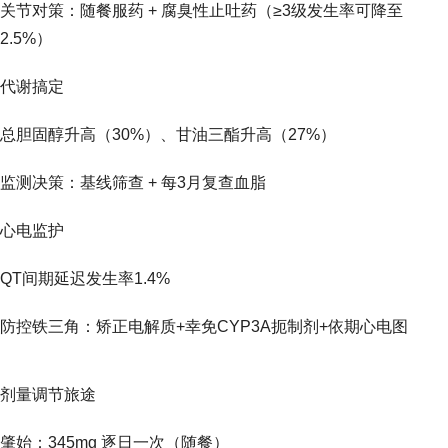
关节对策：随餐服药 + 腐臭性止吐药（≥3级发生率可降至
2.5%）
代谢搞定
总胆固醇升高（30%）、甘油三酯升高（27%）
监测决策：基线筛查 + 每3月复查血脂
心电监护
QT间期延迟发生率1.4%
防控铁三角：矫正电解质+幸免CYP3A扼制剂+依期心电图
剂量调节旅途
肇始：345mg 逐日一次（随餐）