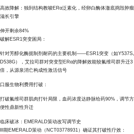
高效降解：独到结构教唆ERα泛素化，经卵白酶体澈底捣毁肿瘤
滋长引擎
伸开剩余84%
破解ESR1突变困局：
针对芳醇化酶扼制剂耐药的主要机制——ESR1突变（如Y537S,
D538G），艾拉司群对突变型ERα的降解效能较氟维司群升迁3
倍，从源泉消亡构成性激活信号
口服生物利费用打破：
打破氟维司群肌肉打针局限，血药浓度达静脉给药90%，调节方
便性鼎新性升迁
临床破冰：EMERALD策动改写调节史
III期EMERALD策动（NCT03778931）确证其打破性疗效：