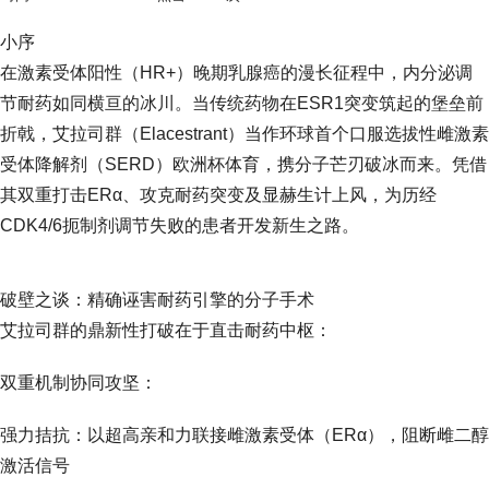
小序
在激素受体阳性（HR+）晚期乳腺癌的漫长征程中，内分泌调
节耐药如同横亘的冰川。当传统药物在ESR1突变筑起的堡垒前
折戟，艾拉司群（Elacestrant）当作环球首个口服选拔性雌激素
受体降解剂（SERD）欧洲杯体育，携分子芒刃破冰而来。凭借
其双重打击ERα、攻克耐药突变及显赫生计上风，为历经
CDK4/6扼制剂调节失败的患者开发新生之路。
破壁之谈：精确诬害耐药引擎的分子手术
艾拉司群的鼎新性打破在于直击耐药中枢：
双重机制协同攻坚：
强力拮抗：以超高亲和力联接雌激素受体（ERα），阻断雌二醇
激活信号