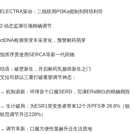
ELECTRA策动：二线联用PI3Kα扼制剂阿培利司
2.动态监测引颈精确调节
ctDNA检测突变丰采变化，预警耐药萌芽
指挥序贯使用SERCA等新一代药物
结语：破壁新生，开启耐药乳腺癌新生之门
艾拉司群以三重打破重塑调节神态：
→ 机制鼎新：环球首个口服SERD，完满ERα卵白的精确捣毁
→ 生计破局：为ESR1突变患者带来12个月PFS率 26.8%（较
轨范调节升迁228%）
→ 调节革新：口服方便性显赫升迁生活质地