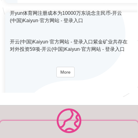
开yun体育网注册成本为10000万东说念主民币-开云
(中国)Kaiyun·官方网站 - 登录入口
开云(中国)Kaiyun·官方网站 - 登录入口紫金矿业共存在
对外投资59项-开云(中国)Kaiyun·官方网站 - 登录入口
More