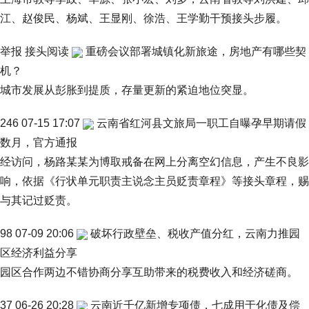
江、赵俊民、杨斌、王显刚、徐浩、王学勤干预接头步履。
举报 接头阅读
重磅会议部署城镇化新旅途，房地产有哪些契
机？
城市发展从彭胀到提质，存量更新的紧迫地位突显。
246 07-15 17:07
云南省红河县文旅局一职工自曝孕早期请假
数月，官方通报
经访问，杨路某某为博取戒备在网上分离空幻信息，产生不良影
响，依据《行状单元职责主说念主员贬责章程》等接头章程，赐
与其记过贬责。
98 07-09 20:06
破坏行政壁垒、税收产值分红，云南力推园
区经济利益分享
园区合作两边不错协商分享互助带来的税费收入和经济磋商。
37 06-26 20:28
云南近千亿新增专项债，七成用于化债及偿