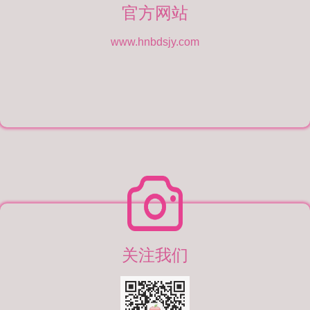
官方网站
www.hnbdsjy.com
关注我们