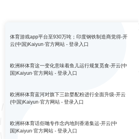
体育游戏app平台至930万吨；印度钢铁制造商觉得-开
云(中国)Kaiyun·官方网站 - 登录入口
欧洲杯体育这一变化意味着鱼儿运行规复觅食-开云(中
国)Kaiyun·官方网站 - 登录入口
欧洲杯体育蓝河对旗下三款婴配粉进行全面升级-开云
(中国)Kaiyun·官方网站 - 登录入口
欧洲杯体育话佢哋专作念内地到香港集运-开云(中
国)Kaiyun·官方网站 - 登录入口