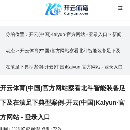
你的位置：
开云(中国)Kaiyun·官方网站 - 登录入口
>
新闻
动态
> 开云体育(中国)官方网站察看北斗智能装备足下及
在滇足下典型案例-开云(中国)Kaiyun·官方网站 - 登录入口
开云体育(中国)官方网站察看北斗智能装备足
下及在滇足下典型案例-开云(中国)Kaiyun·官
方网站 - 登录入口
时间：2026-07-02 06:58
点击：72 次