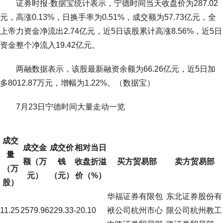
证券时报·数据宝统计表示，宁德时间当天收盘价为287.02
元，高涨0.13%，日换手率为0.51%，成交额为57.73亿元，全
上帝力资金净流出2.74亿元，近5日该股累计高涨8.56%，近5日
资金整个净流入19.42亿元。
两融数据表示，该股最新融资余额为66.26亿元，近5日加
多8012.87万元，增幅为1.22%。（数据宝）
7月23日宁德时间大量走动一览
成交
成交金
成交价
相对当日
量
额（万
钱
收盘折溢
买方贸易部
卖方贸易部
（万
元）
（元）
价（%）
股）
华福证券有限包
东北证券股份有
11.25
2579.96
229.33
-20.10
袱公司杭州市心
限公司杭州教工