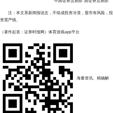
中路证券贸易部
路证券贸易部
注：本文系新闻报说念，不组成投资冷漠，股市有风险，投
资需严慎。
（著作起首：证券时报网）体育游戏app平台
海量资讯、精确解