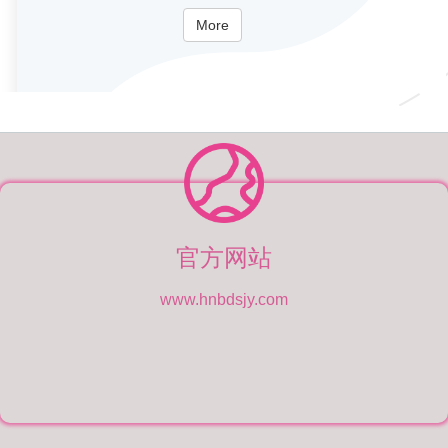
More
官方网站
www.hnbdsjy.com