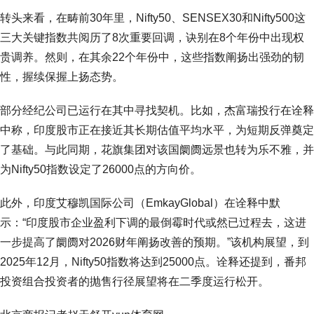
转头来看，在畴前30年里，Nifty50、SENSEX30和Nifty500这
三大关键指数共阅历了8次重要回调，诀别在8个年份中出现权
贵调养。然则，在其余22个年份中，这些指数阐扬出强劲的韧
性，握续保握上扬态势。
部分经纪公司已运行在其中寻找契机。比如，杰富瑞投行在诠释
中称，印度股市正在接近其长期估值平均水平，为短期反弹奠定
了基础。与此同期，花旗集团对该国阛阓远景也转为乐不雅，并
为Nifty50指数设定了26000点的方向价。
此外，印度艾穆凯国际公司（EmkayGlobal）在诠释中默
示：“印度股市企业盈利下调的最倒霉时代或然已过程去，这进
一步提高了阛阓对2026财年阐扬改善的预期。”该机构展望，到
2025年12月，Nifty50指数将达到25000点。诠释还提到，番邦
投资组合投资者的抛售行径展望将在二季度运行松开。