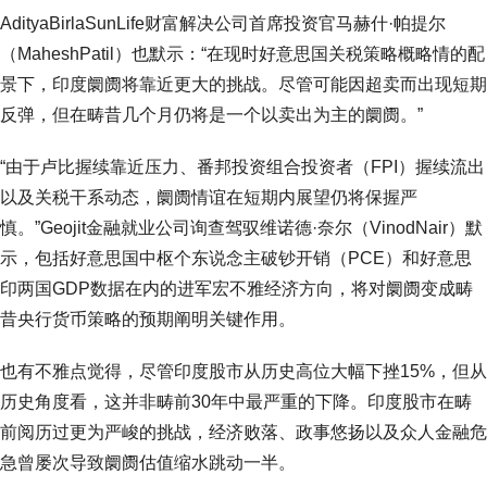
AdityaBirlaSunLife财富解决公司首席投资官马赫什·帕提尔
（MaheshPatil）也默示：“在现时好意思国关税策略概略情的配
景下，印度阛阓将靠近更大的挑战。尽管可能因超卖而出现短期
反弹，但在畴昔几个月仍将是一个以卖出为主的阛阓。”
“由于卢比握续靠近压力、番邦投资组合投资者（FPI）握续流出
以及关税干系动态，阛阓情谊在短期内展望仍将保握严
慎。”Geojit金融就业公司询查驾驭维诺德·奈尔（VinodNair）默
示，包括好意思国中枢个东说念主破钞开销（PCE）和好意思
印两国GDP数据在内的进军宏不雅经济方向，将对阛阓变成畴
昔央行货币策略的预期阐明关键作用。
也有不雅点觉得，尽管印度股市从历史高位大幅下挫15%，但从
历史角度看，这并非畴前30年中最严重的下降。印度股市在畴
前阅历过更为严峻的挑战，经济败落、政事悠扬以及众人金融危
急曾屡次导致阛阓估值缩水跳动一半。