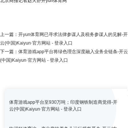
北京商报记者赵天舒开yun体育网
上一篇：
开yun体育网已寻求法律参谋人及税务参谋人的见解-开
云(中国)Kaiyun·官方网站 - 登录入口
下一篇：
体育游戏app平台将绿色理念深度融入业务全链条-开云
(中国)Kaiyun·官方网站 - 登录入口
体育游戏app平台至930万吨；印度钢铁制造商觉得-开
云(中国)Kaiyun·官方网站 - 登录入口