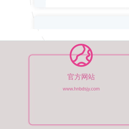
官方网站
www.hnbdsjy.com