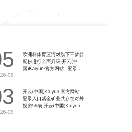
05
欧洲杯体育蓝河对旗下三款婴
配粉进行全面升级-开云(中
国)Kaiyun·官方网站 - 登录入
26-08
口
03
开云(中国)Kaiyun·官方网站 -
登录入口紫金矿业共存在对外
投资59项-开云(中国)Kaiyun·
26-08
官方网站 - 登录入口