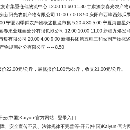
.00元/公斤，最低报价1.00元/公斤，收支21.00元/公斤。
台
云(中国)Kaiyun·官方网站 - 登录入口
、安全宣传不及、法律规律不完善等-开云(中国)Kaiyun·官方网