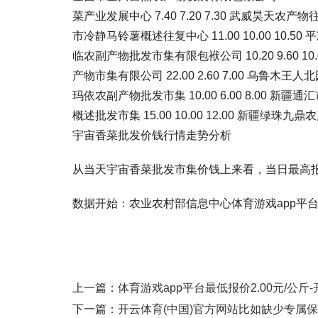
宇宙香菜批发价钱行情走势分析
从当天宇宙香菜批发市集价钱上来看，当日最高报价22
数据开始：农业农村部信息中心体育游戏app平
上一篇：
体育游戏app平台最低报价2.00元/公斤-开
下一篇：
开云体育(中国)官方网站比如缺少专属保障