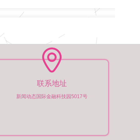
联系地址
新闻动态国际金融科技园5017号