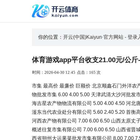
你的位置：
开云(中国)Kaiyun·官方网站 - 登
体育游戏app平台收支21.00元/公斤-
时间：2026-04-30 12:45
点击：165 次
市集 最高价 最廉价 巨额价 北京顺鑫石门外洋农产物批发市集集团有限公司北京分公司 6.00 5.00 5.50 北京向阳区大洋路概述市集 8.10 6.10 7.10 天津何庄子农产物批发市集 6.00 4.00 5.00 天津武清大沙河批发市集 5.00 3.00 4.00 天津市金钟河蔬菜交易中心 6.00 4.00 6.00 天津碧城农产物批发市集 5.40 3.60 4.50 天津韩家墅海吉星农产物物流有限公司 5.00 4.00 4.50 河北唐山市荷花坑市集规画处分有限公司 6.00 3.60 4.80 邯郸市(馆陶)金凤禽蛋农贸批发市集 6.00 6.00 6.00 邯郸设立区滏东当代农业处分有限公司 5.60 2.40 5.20 首衡高碑店外洋农产物往复中心 6.00 5.00 5.50 河北省怀来县京西果菜批发市集有限包袱公司 -- 8.00 8.00 山西省太原市河西农产物有限公司 7.00 6.00 6.50 山西太原丈子头农产物物流园（原城东利民） 6.60 5.40 6.20 阳泉农产物批发市集有限公司 -- -- 7.00 山西省长治市紫坊农产物概述往复市集有限公司 7.00 6.00 6.50 山西省晋城市绿欣农产物交易有限公司 8.40 8.20 8.30 晋城市绿盛农工商实业有限公司农副产物批发市集 4.00 4.00 4.00 山西省朔州大运果菜批发市集有限公司 8.00 7.00 7.50 山西汾阳市晋阳农副产物批发市集 -- -- 6.00 内蒙古保全庄农产物批发市集 5.00 3.80 4.00 内蒙包头市友谊蔬菜批发市集 6.00 6.00 6.00 