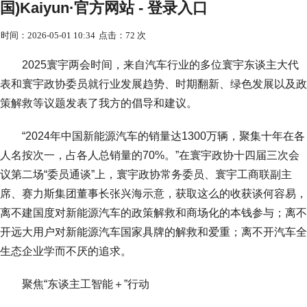
国)Kaiyun·官方网站 - 登录入口
时间：2026-05-01 10:34
点击：72 次
2025寰宇两会时间，来自汽车行业的多位寰宇东谈主大代
表和寰宇政协委员就行业发展趋势、时期翻新、绿色发展以及政
策解救等议题发表了我方的倡导和建议。
“2024年中国新能源汽车的销量达1300万辆，聚集十年在各
人名按次一，占各人总销量的70%。”在寰宇政协十四届三次会
议第二场“委员通谈”上，寰宇政协常务委员、寰宇工商联副主
席、赛力斯集团董事长张兴海示意，获取这么的收获谈何容易，
离不建国度对新能源汽车的政策解救和商场化的本钱参与；离不
开远大用户对新能源汽车国家具牌的解救和爱重；离不开汽车全
生态企业学而不厌的追求。
聚焦“东谈主工智能＋”行动