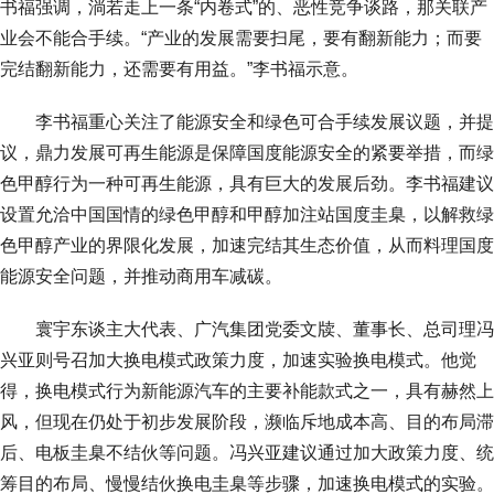
书福强调，淌若走上一条“内卷式”的、恶性竞争谈路，那关联产
业会不能合手续。“产业的发展需要扫尾，要有翻新能力；而要
完结翻新能力，还需要有用益。”李书福示意。
李书福重心关注了能源安全和绿色可合手续发展议题，并提
议，鼎力发展可再生能源是保障国度能源安全的紧要举措，而绿
色甲醇行为一种可再生能源，具有巨大的发展后劲。李书福建议
设置允洽中国国情的绿色甲醇和甲醇加注站国度圭臬，以解救绿
色甲醇产业的界限化发展，加速完结其生态价值，从而料理国度
能源安全问题，并推动商用车减碳。
寰宇东谈主大代表、广汽集团党委文牍、董事长、总司理冯
兴亚则号召加大换电模式政策力度，加速实验换电模式。他觉
得，换电模式行为新能源汽车的主要补能款式之一，具有赫然上
风，但现在仍处于初步发展阶段，濒临斥地成本高、目的布局滞
后、电板圭臬不结伙等问题。冯兴亚建议通过加大政策力度、统
筹目的布局、慢慢结伙换电圭臬等步骤，加速换电模式的实验。