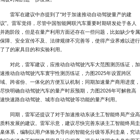
雷军在建议中亦提到了“对于加速推动自动驾驶量产的建
议”。雷军觉得，尽管中国智能网联汽车重要时期研发处于各人
并跑阶段，但是在量产利用方面还存在一些问题，比如缺少专属
保障、安全宣传不及、法律规律不完善等，使得产业界难以进行
了了的家具目的和实验利用。
对此，雷军建议，应推动自动驾驶汽车大范围测历练证，加
速推动自动驾驶汽车寰宇性测历练证，力图2025年设置跨区
域、跨省份、一体化的方便互认机制；同期加速量产商用进度，
尽快明确自动驾驶汽车的量产时辰预期，力图2026年可解救高
速快速路自动驾驶、城市自动驾驶等功能的量产利用。
同期，雷军还提议了对于加速推动东谈主工智能终局产业高
质料发展的建议。雷军示意，建议尽快完善东谈主工智能终局圭
臬体系，编制以用户体验为导向的智能化分级等系列圭臬，究诘