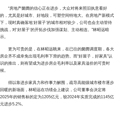
“房地产阛阓的信心正在进步，大众对将来照旧执意看好
的，尤其是好城市、好地段，可塑空间特地大。在房地产新模式
下，现时真确落地‘好屋子’的城市相对较少，公司也会主动管待
挑战，对‘好屋子’的开拓步伐加强谋划、主动相连。”林昭远暗
示。
更为可贵的是，在林昭远眺来，在已往的阛阓调度期，各大
房企齐不成幸免出现毛利率下滑的趋势。而“好屋子，好家具”认
识的推出，则有望成为进步房企毛利率以及家具溢价的可贵时
候。
得以靠进步家具力和作事力解围，疏导高能级城市楼市逐步
回暖的新场面，林昭远在功绩会上建议，公司董事会决定将
2025年的销售标的定为1205亿元，较2024年实质完成的1145亿
元进步5.2%。