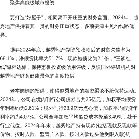
聚焦高能级城市投资
要打造“好屋子”，相同离不开庄重的财务盘面。2024年，越
秀地产保持着其一贯的财务庄重状态，多项要津主见均线路优
异。
摒弃2024年底，越秀地产剔除预收款后的财富欠债率为
68.1%，净假贷比率为51.7%，现款短债比为2.1倍，“三谈红
线”绿档达标，保持惠誉投资级信用评级，反馈国外评级机构对
越秀地产财务健康景色的高度招供。
老本阛阓的招供，使得越秀地产的融资渠谈不绝保持运动。
2024年，公司在境内刊行公司债券合共25亿元，加权平均假贷
年利率约为2.61%；境外刊行23.9亿元点心债，加权平均假贷年
利率约为4.07%。公司全年加权平均假贷成本降至3.49%，处于
行业低位。2024年年末，越秀地产持有现款(包括现款及现款等
价物、按时入款、监管户入款、按时入款过头他受限入款)约