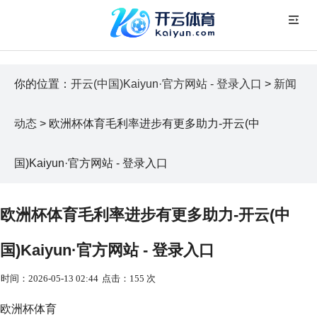
你的位置：
开云(中国)Kaiyun·官方网站 - 登录入口
>
新闻
动态
> 欧洲杯体育毛利率进步有更多助力-开云(中
国)Kaiyun·官方网站 - 登录入口
欧洲杯体育毛利率进步有更多助力-开云(中
国)Kaiyun·官方网站 - 登录入口
时间：2026-05-13 02:44
点击：155 次
欧洲杯体育