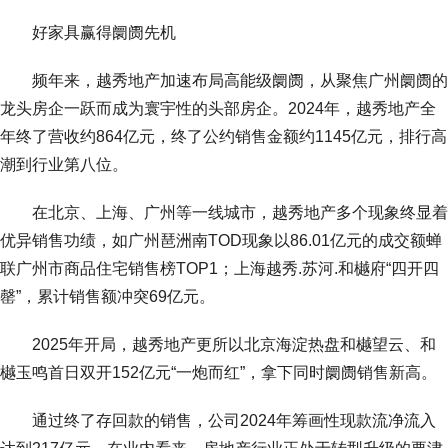
好家具赢得阛阓先机
频年来，越秀地产加速布局高能级阛阓，从聚焦广州阛阓的
龙头房企一跃而成为寰宇性的头部房企。2024年，越秀地产全
年终了营收约864亿元，终了公约销售金额约1145亿元，排行高
潮到行业第八位。
在北京、上海、广州等一线城市，越秀地产多个现象终显着
优异销售功绩，如广州琶洲南TOD现象以86.01亿元的成交额蝉
联广州市商品住宅销售榜TOP1；上海越秀.苏河.和樾府“四开四
罄”，累计销售额冲突69亿元。
2025年开局，越秀地产更所以北京海淀热盘和樾望云、和
樾玉鸣首日双开152亿元“一炮而红”，拿下同时阛阓销售新高。
通过终了存回款的销售，公司2024年筹画性现款流净流入