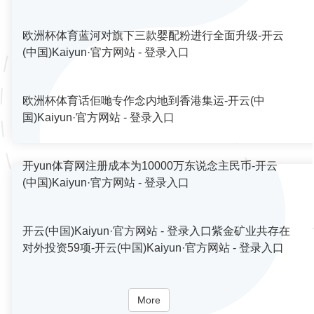
欧洲杯体育蓝河对旗下三款婴配粉进行全面升级-开云
(中国)Kaiyun·官方网站 - 登录入口
欧洲杯体育话佢哋专作念内地到香港集运-开云(中
国)Kaiyun·官方网站 - 登录入口
开yun体育网注册成本为10000万东说念主民币-开云
(中国)Kaiyun·官方网站 - 登录入口
开云(中国)Kaiyun·官方网站 - 登录入口紫金矿业共存在
对外投资59项-开云(中国)Kaiyun·官方网站 - 登录入口
More