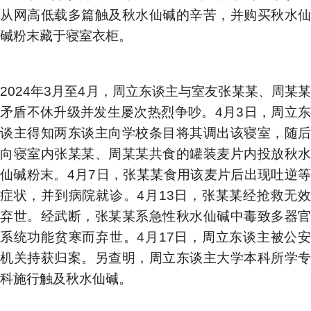
从网高低载多篇触及秋水仙碱的辛苦，并购买秋水仙
碱粉末藏于寝室衣柜。
2024年3月至4月，周立东谈主与室友张某某、周某某
矛盾不休升级并发生屡次热烈争吵。4月3日，周立东
谈主得知两东谈主向学校条目将其调出该寝室，随后
向寝室内张某某、周某某共食的罐装麦片内投放秋水
仙碱粉末。4月7日，张某某食用该麦片后出现吐逆等
症状，并到病院就诊。4月13日，张某某经抢救无效
弃世。经武断，张某某系急性秋水仙碱中毒致多器官
系统功能贫寒而弃世。4月17日，周立东谈主被公安
机关持获归案。另查明，周立东谈主大学本科所学专
科施行触及秋水仙碱。