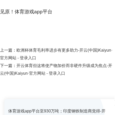
见原！体育游戏app平台
上一篇：
欧洲杯体育毛利率进步有更多助力-开云(中国)Kaiyun·
官方网站 - 登录入口
下一篇：
开云体育但这将使产物加价而非硬件升级成为焦点-开
云(中国)Kaiyun·官方网站 - 登录入口
体育游戏app平台至930万吨；印度钢铁制造商觉得-开