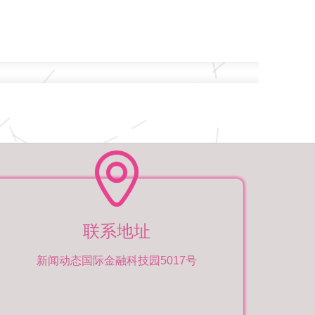
联系地址
新闻动态国际金融科技园5017号