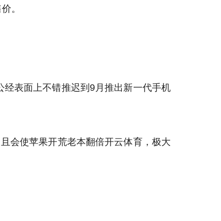
售价。
公经表面上不错推迟到9月推出新一代手机
，且会使苹果开荒老本翻倍开云体育，极大