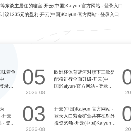
谈主居住的寝室-开云(中国)Kaiyun·官方网站 - 登录入口
235元的盈利-开云(中国)Kaiyun·官方网站 - 登录入口
05
意味着鱼
欧洲杯体育蓝河对旗下三款婴
(中
配粉进行全面升级-开云(中
- 登录入
国)Kaiyun·官方网站 - 登录入
2026-08
20
口
03
本为
开云(中国)Kaiyun·官方网站 -
币-开云
登录入口紫金矿业共存在对外
 - 登录
投资59项-开云(中国)Kaiyun·
2026-08
20
官方网站 - 登录入口