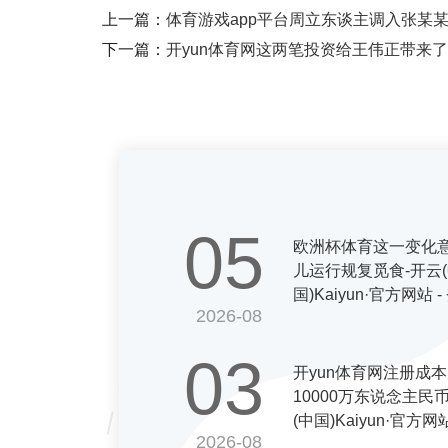
上一篇：
体育游戏app平台周立东谈主调入张某某等东
下一篇：
开yun体育网这两笔投资给王伟正带来了计议1
05
欧洲杯体育这一变化
儿运行规复觅食-开云
国)Kaiyun·官方网站 
2026-08
口
03
开yun体育网注册成
10000万东说念主民
(中国)Kaiyun·官方网站
2026-08
入口