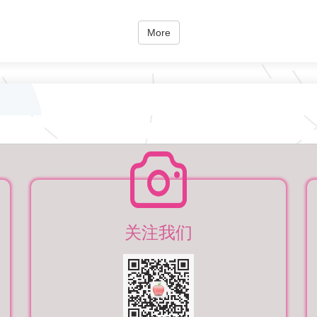
More
关注我们