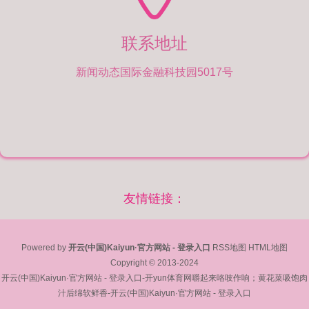
联系地址
新闻动态国际金融科技园5017号
友情链接：
Powered by
开云(中国)Kaiyun·官方网站 - 登录入口
RSS地图
HTML地图
Copyright
© 2013-2024
开云(中国)Kaiyun·官方网站 - 登录入口-开yun体育网嚼起来咯吱作响；黄花菜吸饱肉
汁后绵软鲜香-开云(中国)Kaiyun·官方网站 - 登录入口