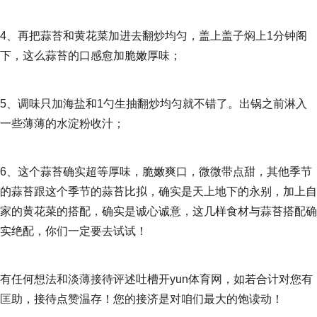
4、再把蒜苔和黄花菜加进去翻炒均匀，盖上盖子焖上1分钟阁
下，这么蒜苔的口感愈加脆嫩厚味；
5、调味只加海盐和1勺生抽翻炒均匀就不错了。出锅之前淋入
一些薄薄的水淀粉收汁；
6、这个蒜苔确实超等厚味，脆嫩爽口，微微带点甜，其他季节
的蒜苔跟这个季节的蒜苔比拟，确实是天上地下的永别，加上自
家的黄花菜的搭配，确实是诚心诚意，这几样食材与蒜苔搭配确
实绝配，你们一定要去试试！
有任何想法和淡薄接待评述吐槽开yun体育网，如若合计对您有
匡助，接待点赞温存！您的接济是对咱们最大的饱读动！