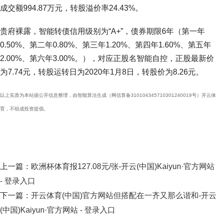
成交额994.87万元，转股溢价率24.43%。
贵府裸露，智能转债信用级别为“A+”，债券期限6年（第一年
0.50%、第二年0.80%、第三年1.20%、第四年1.60%、第五年
2.00%、第六年3.00%。），对应正股名智能自控，正股最新价
为7.74元，转股运转日为2020年1月8日，转股价为8.26元。
以上实质为本站据公开信息整理，由智能算法生成（网信算备310104345710301240019号）开云体
育，不组成投资提倡。
上一篇：
欧洲杯体育报127.08元/张-开云(中国)Kaiyun·官方网站
- 登录入口
下一篇：
开云体育(中国)官方网站但搭配在一齐又那么谐和-开云
(中国)Kaiyun·官方网站 - 登录入口