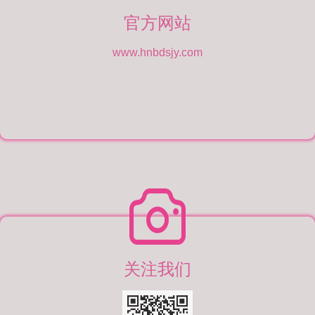
官方网站
www.hnbdsjy.com
关注我们