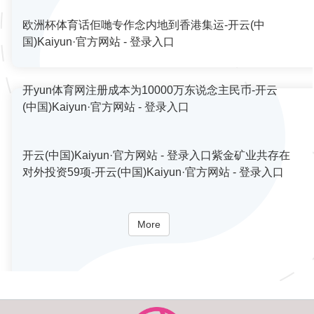
欧洲杯体育话佢哋专作念内地到香港集运-开云(中
国)Kaiyun·官方网站 - 登录入口
开yun体育网注册成本为10000万东说念主民币-开云
(中国)Kaiyun·官方网站 - 登录入口
开云(中国)Kaiyun·官方网站 - 登录入口紫金矿业共存在
对外投资59项-开云(中国)Kaiyun·官方网站 - 登录入口
More