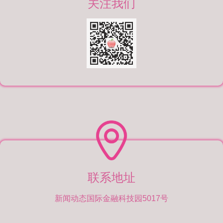
关注我们
联系地址
新闻动态国际金融科技园5017号