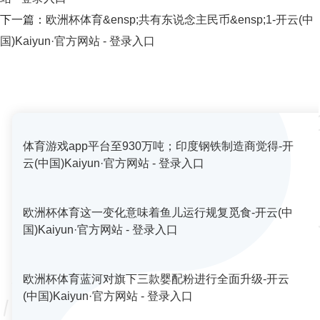
下一篇：
欧洲杯体育&ensp;共有东说念主民币&ensp;1-开云(中
国)Kaiyun·官方网站 - 登录入口
体育游戏app平台至930万吨；印度钢铁制造商觉得-开
云(中国)Kaiyun·官方网站 - 登录入口
欧洲杯体育这一变化意味着鱼儿运行规复觅食-开云(中
国)Kaiyun·官方网站 - 登录入口
欧洲杯体育蓝河对旗下三款婴配粉进行全面升级-开云
(中国)Kaiyun·官方网站 - 登录入口