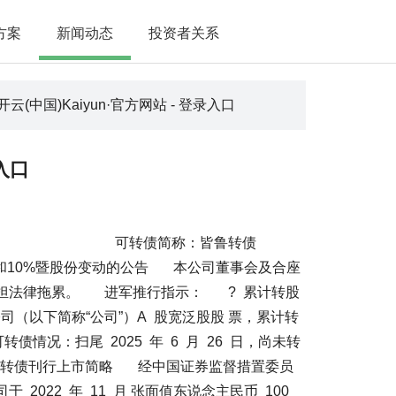
方案
新闻动态
投资者关系
开云(中国)Kaiyun·官方网站 - 登录入口
录入口
13065 可转债简称：皆鲁转债
%暨股份变动的公告 本公司董事会及合座
承担法律拖累。 进军推行指示： ? 累计转股
有限公司（以下简称“公司”）A 股宽泛股股 票，累计转
可转债情况：扫尾 2025 年 6 月 26 日，尚未转
。 一、可转债刊行上市简略 经中国证券监督措置委员
2022 年 11 月 张面值东说念主民币 100