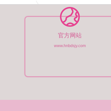
官方网站
www.hnbdsjy.com