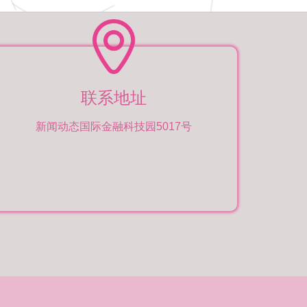
联系地址
新闻动态国际金融科技园5017号