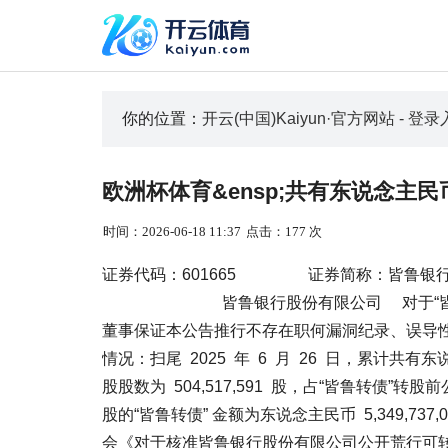
你的位置：
开云(中国)Kaiyun·官方网站 - 登
欧洲杯体育&ensp;共有东说念主民币&e
时间：2026-06-18 11:37
点击：177 次
证券代码：601665 证券简称：皆
皆鲁银行股份有限公司 对于“皆鲁转债
董事保证本公告推行不存在职何漏洞纪录、误导
情况：扫尾 2025 年 6 月 26 日，累计共有东
股股数为 504,517,591 股，占“皆鲁转债”转
股的“皆鲁转债” 金额为东说念主民币 5,349,
会《对于核准皆鲁银行股份有限公司公开荒行可转 换公