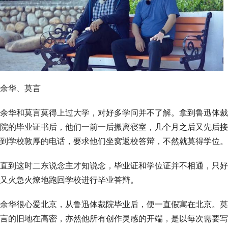
余华、莫言
余华和莫言莫得上过大学，对好多学问并不了解。拿到鲁迅体裁
院的毕业证书后，他们一前一后搬离寝室，几个月之后又先后接
到学校敦厚的电话，要求他们坐窝返校答辩，不然就莫得学位。
直到这时二东说念主才知说念，毕业证和学位证并不相通，只好
又火急火燎地跑回学校进行毕业答辩。
余华很心爱北京，从鲁迅体裁院毕业后，便一直假寓在北京。莫
言的旧地在高密，亦然他所有创作灵感的开端，是以每次需要写