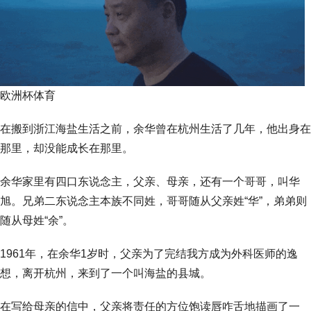
欧洲杯体育
在搬到浙江海盐生活之前，余华曾在杭州生活了几年，他出身在
那里，却没能成长在那里。
余华家里有四口东说念主，父亲、母亲，还有一个哥哥，叫华
旭。兄弟二东说念主本族不同姓，哥哥随从父亲姓“华”，弟弟则
随从母姓“余”。
1961年，在余华1岁时，父亲为了完结我方成为外科医师的逸
想，离开杭州，来到了一个叫海盐的县城。
在写给母亲的信中，父亲将责任的方位饱读唇咋舌地描画了一