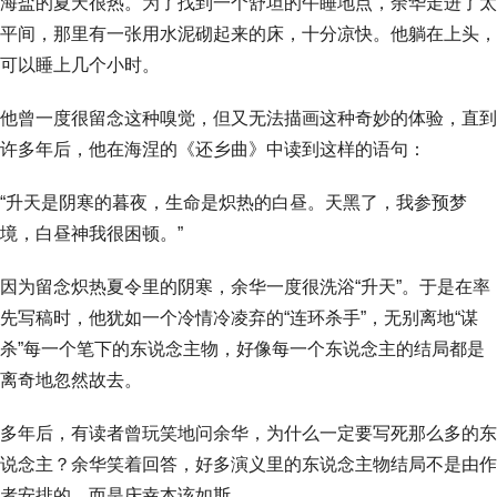
海盐的夏天很热。为了找到一个舒坦的午睡地点，余华走进了太
平间，那里有一张用水泥砌起来的床，十分凉快。他躺在上头，
可以睡上几个小时。
他曾一度很留念这种嗅觉，但又无法描画这种奇妙的体验，直到
许多年后，他在海涅的《还乡曲》中读到这样的语句：
“升天是阴寒的暮夜，生命是炽热的白昼。天黑了，我参预梦
境，白昼神我很困顿。”
因为留念炽热夏令里的阴寒，余华一度很洗浴“升天”。于是在率
先写稿时，他犹如一个冷情冷凌弃的“连环杀手”，无别离地“谋
杀”每一个笔下的东说念主物，好像每一个东说念主的结局都是
离奇地忽然故去。
多年后，有读者曾玩笑地问余华，为什么一定要写死那么多的东
说念主？余华笑着回答，好多演义里的东说念主物结局不是由作
者安排的，而是庆幸本该如斯。