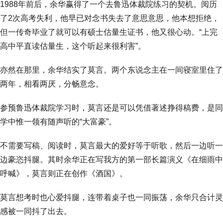
1988年前后，余华赢得了一个去鲁迅体裁院练习的契机。阅历
了2次高考失利，他早已对念书失去了意思意思，他本想拒绝，
但一传奇毕业了就可以有硕士估量生证书，他又很心动。“上完
高中平直读估量生，这个听起来很利害”。
亦然在那里，余华结实了莫言。两个东说念主在一间寝室里住了
两年，相看两厌，分畅意念。
参预鲁迅体裁院学习时，莫言还是可以凭借著述挣得稿费，是同
学中惟一领有随声听的“大富豪”。
不需要写稿、阅读时，莫言最大的爱好等于听歌，然后一边听一
边豪恣抖腿。其时余华正在写我方的第一部长篇演义《在细雨中
呼喊》，莫言则正在创作《酒国》。
莫言想考时也心爱抖腿，连带着桌子也一同振荡，余华只合计灵
感被一同抖了出去。