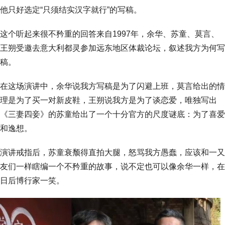
他只好选定“只须结实汉字就行”的写稿。
这个听起来很不矜重的回答来自1997年，余华、苏童、莫言、
王朔受邀去意大利都灵参加远东地区体裁论坛，叙述我方为何写
稿。
在这场演讲中，余华说我方写稿是为了闪避上班，莫言给出的情
理是为了买一对新皮鞋，王朔说我方是为了谈恋爱，唯独写出
《三妻四妾》的苏童给出了一个十分官方的尺度谜底：为了喜爱
和逸想。
演讲戒指后，苏童衰颓得直拍大腿，怒骂我方愚蠢，应该和一又
友们一样瞎编一个不矜重的故事，说不定也可以像余华一样，在
日后博行家一笑。