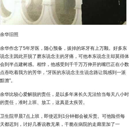
余华旧照
余华作念了5年牙医，随心预备，拔掉的坏牙有上万颗。好多东
说念主因此开脱了磨东说念主的牙痛，可他本东说念主却莫得体
会到半点建树感。相悖，他感受到千千万万伸开的嘴巴正在小数
点吞吃着我方的芳华，“牙医的东说念主生说念路让我感到一派
黯澹”。
余华比较心爱解脱的责任，是以多年来长久无法恰当每天八小时
的责任，准时上班、放工，这真是太疾苦。
卫生院早晨7点上班，即使迟到1分钟都会被斥责。可他险些每
天都迟到，讨好几番说教无果，干脆在病院的走廊里加了一