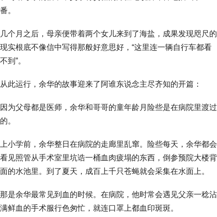
番。
几个月之后，母亲便带着两个女儿来到了海盐，成果发现咫尺的
现实根底不像信中写得那般好意思好，“这里连一辆自行车都看
不到”。
从此运行，余华的故事迎来了阿谁东说念主尽齐知的开篇：
因为父母都是医师，余华和哥哥的童年龄月险些是在病院里渡过
的。
上小学前，余华整日在病院的走廊里乱窜。险些每天，余华都会
看见照管从手术室里坑诰一桶血肉疲塌的东西，倒参预院大楼背
面的水池里。到了夏天，成百上千只苍蝇就会采集在水面上。
那是余华最常见到血的时候。在病院，他时常会遇见父亲一稔沾
满鲜血的手术服行色匆忙，就连口罩上都血印斑斑。