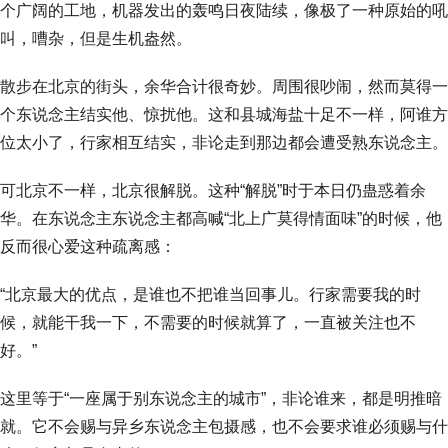
个广阔的工地，机器发出的轰鸣日夜陆续，像极了一种原始的吼
叫，嘈杂，但是生机盎然。
散步在北京的街头，余华合计很奇妙。周围很吵闹，然而莫得一
个东说念主结实他、惊扰他。这和县城海盐十足不一样，阿谁方
位太小了，行家相互结实，非论走到那边都会遭受熟东说念主。
可北京不一样，北京很解脱。这种“解脱”时于本日仍蛊惑着余
华。在东说念主东说念主都高喊“北上广莫得情面味”的时候，他
反而很心爱这种疏离感：
“北京最大的优点，是谁也不把谁当回事儿。行家需要我的时
候，就能干我一下，不需要的时候就算了，一直被关注也不
好。”
这里等于“一座属于别东说念主的城市”，非论谁来，都是明推暗
就。它不会赐与异乡东说念主包摄感，也不会要求谁必须赐与什