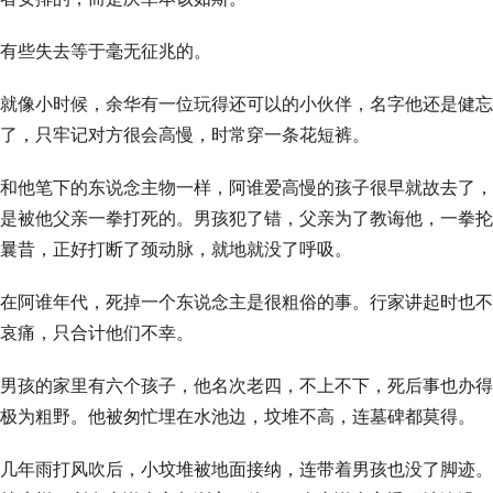
有些失去等于毫无征兆的。
就像小时候，余华有一位玩得还可以的小伙伴，名字他还是健忘
了，只牢记对方很会高慢，时常穿一条花短裤。
和他笔下的东说念主物一样，阿谁爱高慢的孩子很早就故去了，
是被他父亲一拳打死的。男孩犯了错，父亲为了教诲他，一拳抡
曩昔，正好打断了颈动脉，就地就没了呼吸。
在阿谁年代，死掉一个东说念主是很粗俗的事。行家讲起时也不
哀痛，只合计他们不幸。
男孩的家里有六个孩子，他名次老四，不上不下，死后事也办得
极为粗野。他被匆忙埋在水池边，坟堆不高，连墓碑都莫得。
几年雨打风吹后，小坟堆被地面接纳，连带着男孩也没了脚迹。