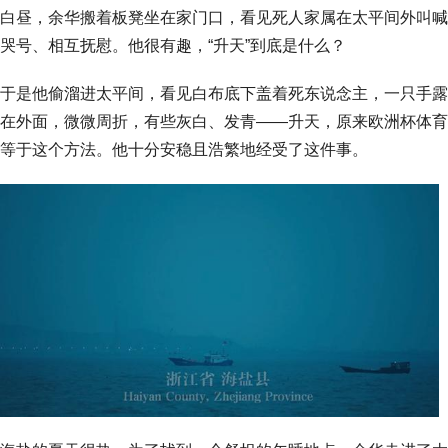
白昼，余华搬着板凳坐在家门口，看见死人家属在太平间外叫喊
哭号、相互抚慰。他很有趣，“升天”到底是什么？
于是他偷溜进太平间，看见白布底下盖着死东说念主，一只手露
在外面，微微周折，有些灰白、发青——升天，原来欧洲杯体育
等于这个方法。他十分安稳且浩繁地经受了这件事。