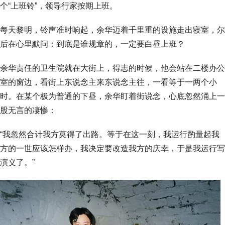
个“上班铃”，领导行家按期上班。
每天黎明，铃声准时响起，余华迈着千里重的设施走出寝室，尔
后在心里默问：到底是谁规章的，一定要白昼上班？
余华责任的卫生院就在大街上，得志的时候，他会站在二楼办公
室的窗边，看街上东说念主来东说念主往，一看等于一两个小
时。在某个极为普通的下昼，余华盯着街说念，心底忽然涌上一
股无言的凄惨：
“我忽然合计我方莫得了出路。等于在这一刻，我运行酌量起我
方的一世应该怎样办，我决定要改造我方的庆幸，于是我运行写
演义了。”