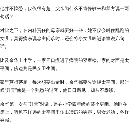
他并不惶恐，仅仅很有趣，父亲为什么不肯停驻来和我方说一两
句话？
对比之下，在内科责任的母亲就要好一些，她不仅会叫住乱跑的
女儿，莫得病东说念主问诊时，还会将小女儿叫进诊室说几句
话。
比及余华上小学，一家四口搬进了病院的寝室楼。家的对面是太
平间，傍边则是民众卫生间。
家里莫得茅厕，每次想要出恭时，余华都要先途经太平间。那时
候“升天”像是一个熟悉的过客，他日日遇见，却从不攀谈。
余华第一次与“升天”对话，是在小学四年级的某个更阑。他睡在
床上，听见不辽远的太平间里传出凄厉的哭声，男女老幼，各样
哭喊。