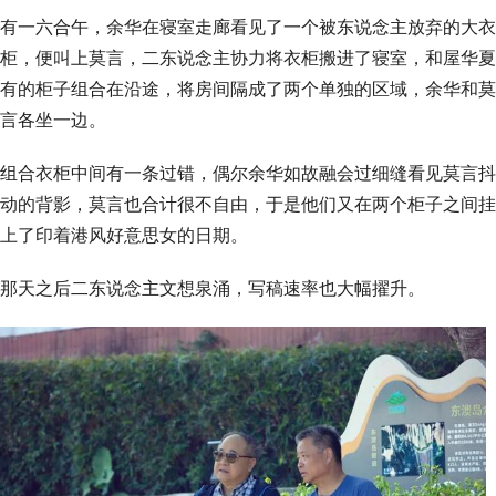
有一六合午，余华在寝室走廊看见了一个被东说念主放弃的大衣
柜，便叫上莫言，二东说念主协力将衣柜搬进了寝室，和屋华夏
有的柜子组合在沿途，将房间隔成了两个单独的区域，余华和莫
言各坐一边。
组合衣柜中间有一条过错，偶尔余华如故融会过细缝看见莫言抖
动的背影，莫言也合计很不自由，于是他们又在两个柜子之间挂
上了印着港风好意思女的日期。
那天之后二东说念主文想泉涌，写稿速率也大幅擢升。