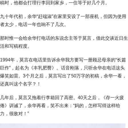
稿时，他都会打理行李回到家乡，一住等于好几个月。
九十年代初，余华“赶端淑”在家里安设了一部座机，但因为使用
者太少，电话一年也响不了几次。
那时惟一会给余华打电话的东说念主等于莫言，借此交谈近日生
活和写稿程度。
1994年，莫言在电话里告诉余华我方要写一册顾忌母亲的“长篇
巨作”，起名为《丰乳肥臀》。话音刚落，只听余华在电话这头
爆笑如雷。3个月之后，莫言写出了50万字的初稿，余华一看，
还真叫这个名字？！
几年后，莫言又拖着行李箱回了高密。40天之后，《存一火疲
倦》训诫了，余华再看，笑不出来：“妈的，怎样写得这样给
力，很敌对！”