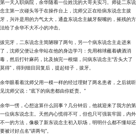
第一天入职病院，余华随着一位姓沈的大哥夫实习。师徒二东说
念主第一次碰头等于在操作台上，沈师父正在给病东说念主拔
牙，兴许是用的力气太大，通盘东说念主龇牙裂嘴的，摧残的方
法给了余华不大不小的冲击。
拔完牙，二东说念主简陋聊了两句，另一个病东说念主走进来
了，沈师父便让余华站在他的身边学习：先用棉球蘸着碘酒消
毒，然后打针麻药，比及抽完一根烟，问病东说念主“舌头大了
莫得”，得到细目回复后，提起钳子，拔牙。
余华眼看着沈师父用一模一样的经过理财了两名患者，之后就听
见沈师父说：“底下的病患都由你贬责。”
余华一愣，心想这算什么回事？几分钟后，他就迎来了我方的第
一位病东说念主。天然内心慌得不可，但也只可强装牢固，内外
不一的方法，像极了新东说念主初入职场，明明什么都不懂却还
要被讨好点名“讲两句”。