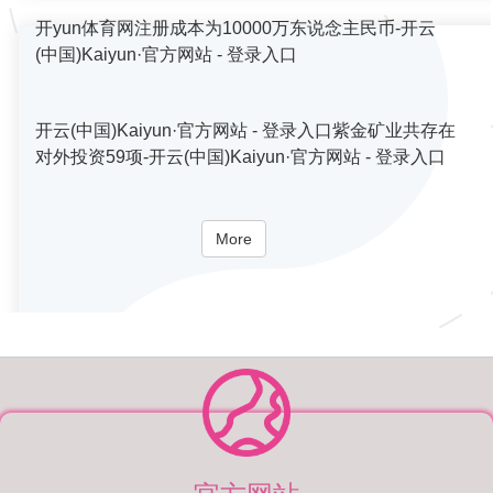
开yun体育网注册成本为10000万东说念主民币-开云
(中国)Kaiyun·官方网站 - 登录入口
开云(中国)Kaiyun·官方网站 - 登录入口紫金矿业共存在
对外投资59项-开云(中国)Kaiyun·官方网站 - 登录入口
More