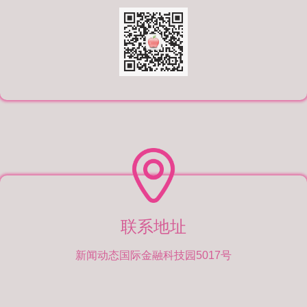
联系地址
新闻动态国际金融科技园5017号