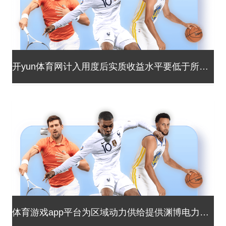
开yun体育网计入用度后实质收益水平要低于所列数字-开云(中国)Kaiyun·官方网站 - 登录入口
体育游戏app平台为区域动力供给提供渊博电力保险-开云(中国)Kaiyun·官方网站 - 登录入口