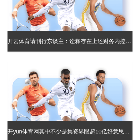
开云体育请刊行东谈主：诠释存在上述财务内控不模范情形的原因-开云(中国)Kaiyun·官方网站 - 登录入口
开yun体育网其中不少是集资界限超10亿好意思元的超大型企业-开云(中国)Kaiyun·官方网站 - 登录入口