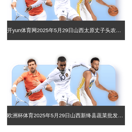
开yun体育网2025年5月29日山西太原丈子头农居品物流园（原城东利民）价钱行情-开云(中国)Kaiyun·官方网站 - 登录入口
欧洲杯体育2025年5月29日山西新绛县蔬菜批发阛阓价钱行情-开云(中国)Kaiyun·官方网站 - 登录入口